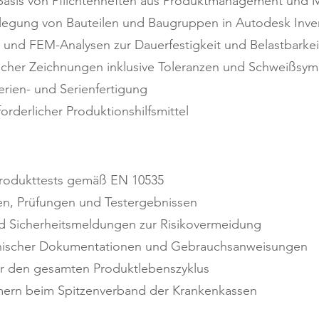
 Basis von Pflichtenheften aus Produktmanagement und
legung von Bauteilen und Baugruppen in Autodesk Inve
nd FEM-Analysen zur Dauerfestigkeit und Belastbarkei
scher Zeichnungen inklusive Toleranzen und Schweißsym
rien- und Serienfertigung
rderlicher Produktionshilfsmittel
rodukttests gemäß EN 10535
n, Prüfungen und Testergebnissen
d Sicherheitsmeldungen zur Risikovermeidung
echnischer Dokumentationen und Gebrauchsanweisungen
er den gesamten Produktlebenszyklus
mern beim Spitzenverband der Krankenkassen