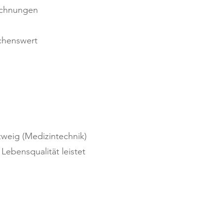
echnungen
chenswert
zweig (Medizintechnik)
 Lebensqualität leistet