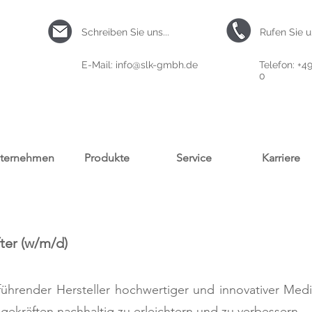
Schreiben Sie uns...
Rufen Sie un
E-Mail: info@slk-gmbh.de
Telefon: +49
0
ternehmen
Produkte
Service
Karriere
fter (w/m/d)
führender Hersteller hochwertiger und innovativer Medi
gekräften nachhaltig zu erleichtern und zu verbessern.