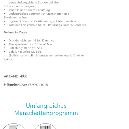
verwechslungssichere Stecker bei allen
Schlauchverbindungen
• schnelle und sichere Entlüftung
• umfangreiches Sortiment an Manschetten und
Erweiterungssätzen
• digitale Druck- und Zeitsteuerung mit Alarmfunktion
• individuell einstellbare Druck-, Befüllungs- und Pausenzeiten
Technische Daten
• Druckbereich: von 15 bis 80 mmHg
• Therapiedauer: von 15 bis 60 Min.
• Entlüftung: 10 bis 120 Sek.
• Befüllung: 20 bis 120 Sek.
(Befüllungs- und Entlüftungszeiten gelten jeweils für einen
Zyklus)
Artikel-ID: 4000
Hilfsmittel-Nr.:
17.99.01.1018
Umfangreiches
Manschettenprogramm