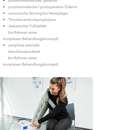
•
postthrombotisches Syndrom
•
posttraumatische / postoperative Ödeme
•
sensorische Störung bei Hemiplegie
•
Thromboembolieprophylaxe
•
diabetischer Fußdefekt
(im Rahmen eines
komplexen
Behandlungskonzept)
•
periphere arterielle
Verschlusskrankheit
(im Rahmen eines
komplexen
Behandlungskonzept)