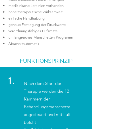
• medizinische Leitlinien vorhanden
• hohe therapeutische Wirksamkeit
• einfache Handhabung
• genaue Festlegung der Druckwerte
• verordnungsfähiges Hilfsmittel
• umfangreiches Manschetten-Programm
• Abschaltautomatik
FUNKTIONSPRINZIP
1.
Nach dem Start der
Therapie werden die 12
Kammern der
Behandlungsmanschette
angesteuert und mit Luft
befüllt