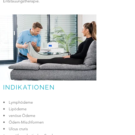
Entstauungstherapie.
INDIKATIONEN
•
Lymphödeme
•
Lipödeme
•
venöse Ödeme
•
Ödem-Mischformen
•
Ulcus cruris