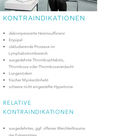
KONTRAINDIKATIONEN
•
dekompensierte Herzinsuffizienz
•
Erysipel
•
okkludierende Prozesse im
Lymphabstrombereich
•
ausgedehnte Thrombophlebitis,
Thrombose oder Thromboseverdacht
•
Lungenödem
•
frischer Myokardinfarkt
•
schwere nicht eingestellte Hypertonie
RELATIVE
KONTRAINDIKATIONEN
•
ausgedehntes, ggf. offenes Weichteiltrauma
der Extremitäten