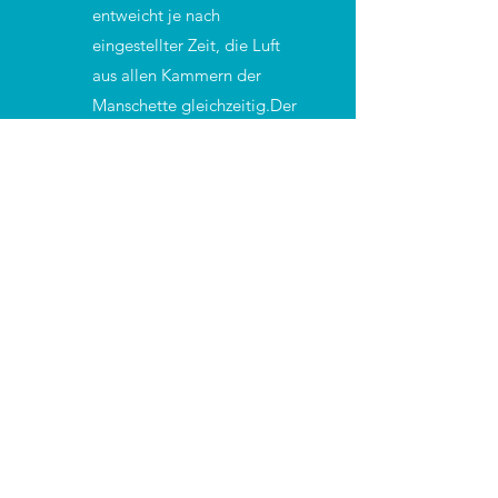
entweicht je nach
eingestellter Zeit, die Luft
aus allen Kammern der
Manschette gleichzeitig.Der
Zyklus beginnt nach einer
Pause jeweils wieder von
vorne. Ein Rückstau von
Flüssigkeit wird somit
ausgeschlossen.