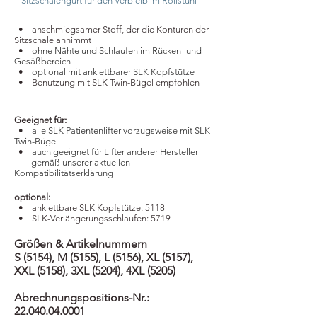
Sitzschalengurt für den Verbleib im Rollstuhl
​ • anschmiegsamer Stoff, der die Konturen der
Sitzschale annimmt
​ •
ohne Nähte und Schlaufen im Rücken- und
Gesäßbereich
​
•
optional mit anklettbarer SLK Kopfstütze
• Benutzung mit SLK Twin-Bügel empfohlen
Geeignet für:
​ •
alle SLK Patientenlifter vorzugsweise mit SLK
Twin-Bügel
​ •
auch geeignet für Lifter anderer Hersteller
gemäß unserer aktuellen
Kompatibilitätserklärung
optional:
​ • anklettbare SLK Kopfstütze: 5118
​ • SLK-Verlängerungsschlaufen: 5719
Größen & Artikelnummern
S (5154), M (5155), L (5156), XL (5157),
XXL (5158), 3XL (5204), 4XL (5205)
Abrechnungspositions-Nr.:
22.040.04.0001