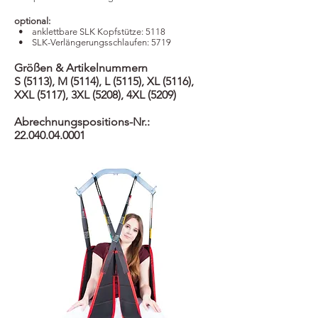
optional:
​ • anklettbare SLK Kopfstütze: 5118
​ • SLK-Verlängerungsschlaufen: 5719
Größen & Artikelnummern
S (5113), M (5114), L (5115), XL (5116),
XXL (5117), 3XL (5208), 4XL (5209)
Abrechnungspositions-Nr.:
22.040.04.0001